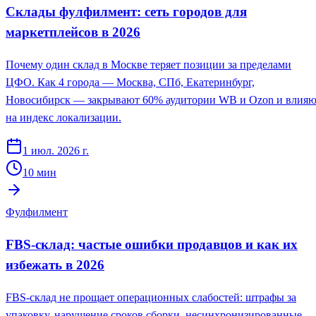
Склады фулфилмент: сеть городов для
маркетплейсов в 2026
Почему один склад в Москве теряет позиции за пределами
ЦФО. Как 4 города — Москва, СПб, Екатеринбург,
Новосибирск — закрывают 60% аудитории WB и Ozon и влияю
на индекс локализации.
1 июл. 2026 г.
10
мин
Фулфилмент
FBS-склад: частые ошибки продавцов и как их
избежать в 2026
FBS-склад не прощает операционных слабостей: штрафы за
упаковку, нарушение сроков сборки, несинхронизированные