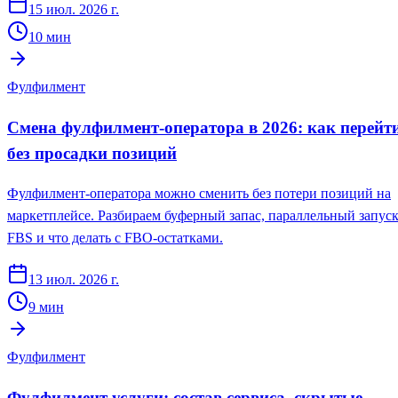
15 июл. 2026 г.
10
мин
Фулфилмент
Смена фулфилмент-оператора в 2026: как перейт
без просадки позиций
Фулфилмент-оператора можно сменить без потери позиций на
маркетплейсе. Разбираем буферный запас, параллельный запус
FBS и что делать с FBO-остатками.
13 июл. 2026 г.
9
мин
Фулфилмент
Фулфилмент услуги: состав сервиса, скрытые