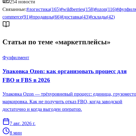
254
новости
Связанные:
#
логистика
(
165
)
#
wildberries
(
158
)
#
ozon
(
116
)
#
фулфил
commerce
(
91
)
#
продавцы
(
66
)
#
доставка
(
43
)
#
склады
(
42
)
Статьи по теме «
маркетплейсы
»
Фулфилмент
Упаковка Ozon: как организовать процесс для
FBO и FBS в 2026
Упаковка Ozon — трёхуровневый процесс: единица, грузоместо
маркировка. Как не получить отказ FBO, когда заводской
достаточно и когда выгоден оператор.
7 авг. 2026 г.
8
мин