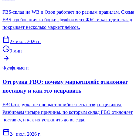
FBS-склад на WB и Ozon работает по разным правилам. Схема
FBS, требования к сборке, фулфилмент ФБС и как один склад
покрывает несколько маркетплейсов.
27 июл. 2026 г.
9
мин
Фулфилмент
Отгрузка FBO: почему маркетплейс отклоняет
поставку и как это исправить
FBO-отгрузка не прощает ошибок: весь возврат целиком.
Разбираем четыре причины, по которым склад FBO отклоняет
поставку, и как их устранить до выезда.
24 июл. 2026 г.