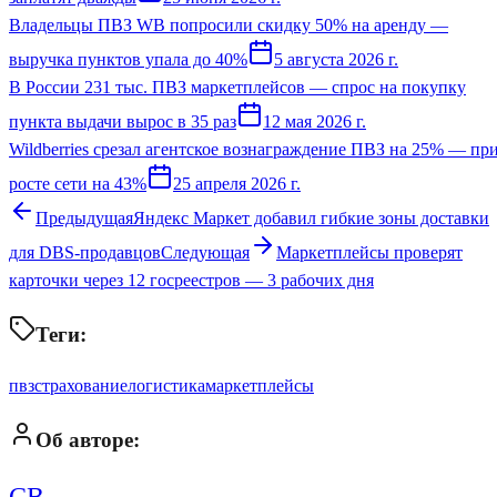
Владельцы ПВЗ WB попросили скидку 50% на аренду —
выручка пунктов упала до 40%
5 августа 2026 г.
В России 231 тыс. ПВЗ маркетплейсов — спрос на покупку
пункта выдачи вырос в 35 раз
12 мая 2026 г.
Wildberries срезал агентское вознаграждение ПВЗ на 25% — пр
росте сети на 43%
25 апреля 2026 г.
Предыдущая
Яндекс Маркет добавил гибкие зоны доставки
для DBS-продавцов
Следующая
Маркетплейсы проверят
карточки через 12 госреестров — 3 рабочих дня
Теги:
пвз
страхование
логистика
маркетплейсы
Об авторе: