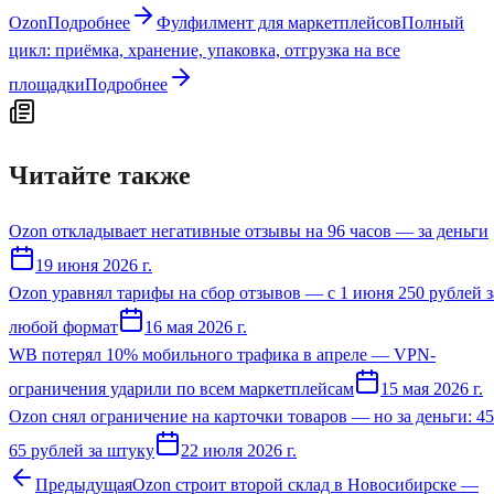
Ozon
Подробнее
Фулфилмент для маркетплейсов
Полный
цикл: приёмка, хранение, упаковка, отгрузка на все
площадки
Подробнее
Читайте также
Ozon откладывает негативные отзывы на 96 часов — за деньги
19 июня 2026 г.
Ozon уравнял тарифы на сбор отзывов — с 1 июня 250 рублей з
любой формат
16 мая 2026 г.
WB потерял 10% мобильного трафика в апреле — VPN-
ограничения ударили по всем маркетплейсам
15 мая 2026 г.
Ozon снял ограничение на карточки товаров — но за деньги: 4
65 рублей за штуку
22 июля 2026 г.
Предыдущая
Ozon строит второй склад в Новосибирске —