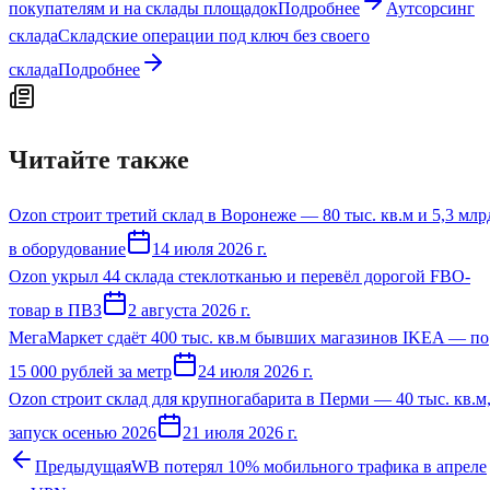
покупателям и на склады площадок
Подробнее
Аутсорсинг
склада
Складские операции под ключ без своего
склада
Подробнее
Читайте также
Ozon строит третий склад в Воронеже — 80 тыс. кв.м и 5,3 млр
в оборудование
14 июля 2026 г.
Ozon укрыл 44 склада стеклотканью и перевёл дорогой FBO-
товар в ПВЗ
2 августа 2026 г.
МегаМаркет сдаёт 400 тыс. кв.м бывших магазинов IKEA — по
15 000 рублей за метр
24 июля 2026 г.
Ozon строит склад для крупногабарита в Перми — 40 тыс. кв.м
запуск осенью 2026
21 июля 2026 г.
Предыдущая
WB потерял 10% мобильного трафика в апреле