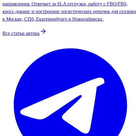
направления. Отвечает за SLA отгрузки, работу с FBO/FBS,
кросс-докинг и построение логистических цепочек для селлеро
в Москве, СПб, Екатеринбурге и Новосибирске.
Все статьи автора