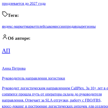
продлевается до 2027 года
Теги:
яндекс-маркет
маркетплейсы
комиссии
продавцы
регионы
Об авторе:
АП
Анна Петрова
Руководитель направления логистики
Руководит логистическим направлением CallPlex. За 10+ лет в e
commerce прошла путь от оператора склада до руководителя
направления. Отвечает за SLA отгрузки, работу с FBO/FBS,
кросс-докинг и построение логистических цепочек для селлеро