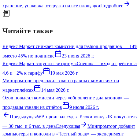
хранение, упаковка, отгрузка на все площадки
Подробнее
Читайте также
Яндекс Маркет снижает комиссии для fashion-продавцов — 14
вместо 45% по подписке
23 июня 2026 г.
Яндекс Маркет запустит витрину «Спешл» — вход от рейтинга
4,6 и +2% к тарифу
19 мая 2026 г.
Минпромторг предложил закон о равных комиссиях на
маркетплейсах
14 мая 2026 г.
Ozon повысил комиссии через «обновление диапазонов» —
продавцы узнали из отчётов
9 июля 2026 г.
Предыдущая
WB проиграл суд за блокировку ЛК покупател
— 30 тыс. и 6 тыс. в день
Следующая
Минпромторг добавит
компьютеры и консоли в «Честный знак» — эксперимент