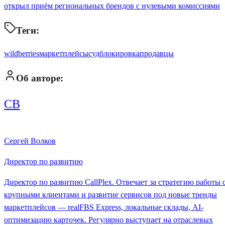
открыл приём региональных брендов с нулевыми комиссиями
Теги:
wildberries
маркетплейсы
суд
блокировка
продавцы
Об авторе:
СВ
Сергей Волков
Директор по развитию
Директор по развитию CallPlex. Отвечает за стратегию работы 
крупными клиентами и развитие сервисов под новые тренды
маркетплейсов — realFBS Express, локальные склады, AI-
оптимизацию карточек. Регулярно выступает на отраслевых