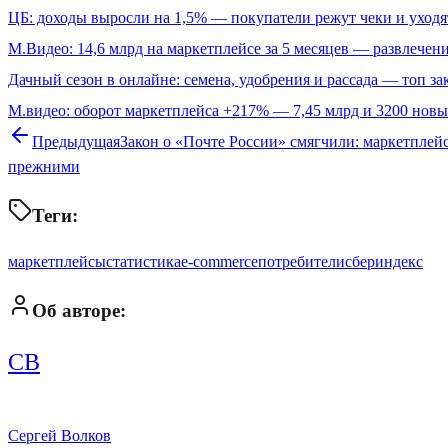
ЦБ: доходы выросли на 1,5% — покупатели режут чеки и уходя
М.Видео: 14,6 млрд на маркетплейсе за 5 месяцев — развлечени
Дачный сезон в онлайне: семена, удобрения и рассада — топ за
М.видео: оборот маркетплейса +217% — 7,45 млрд и 3200 нов
Предыдущая
Закон о «Почте России» смягчили: маркетпле
прежними
Теги:
маркетплейсы
статистика
e-commerce
потребители
сбериндекс
Об авторе:
СВ
Сергей Волков