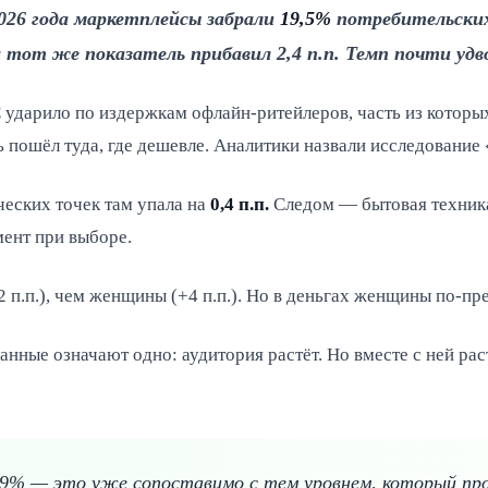
 2026 года маркетплейсы забрали
19,5%
потребительских
да тот же показатель прибавил 2,4 п.п. Темп почти удв
 ударило по издержкам офлайн-ритейлеров, часть из которы
пошёл туда, где дешевле. Аналитики назвали исследование 
ческих точек там упала на
0,4 п.п.
Следом — бытовая техника,
умент при выборе.
п.п.), чем женщины (+4 п.п.). Но в деньгах женщины по-пр
данные означают одно: аудитория растёт. Но вместе с ней р
9% — это уже сопоставимо с тем уровнем, который прод