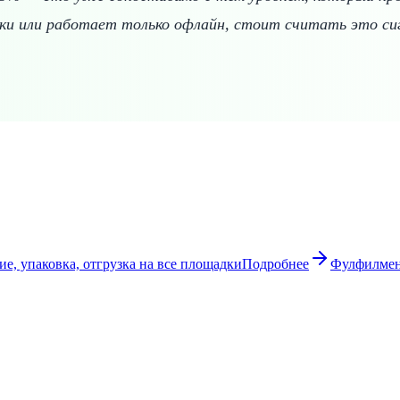
дки или работает только офлайн, стоит считать это си
е, упаковка, отгрузка на все площадки
Подробнее
Фулфилмен