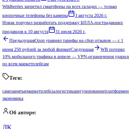
Wildberries запретил смартфоны на всех складах — только
кнопочные телефоны без камеры
3 августа 2026 г.
Новак поручил разработать поддержку БПЛА-пострадавших
продавцов к 10 августа
31 июля 2026 г.
Предыдущая
Ozon уравнял тарифы на сбор отзывов — с 1
июня 250 рублей за любой формат
Следующая
WB потерял
10% мобильного трафика в апреле — VPN-ограничения ударил
по всем маркетплейсам
Теги:
самозанятые
маркетплейсы
логистика
регулирование
платформен
экономика
Об авторе:
ДК