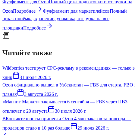
Фулфилмент для Ozon
Полный цикл подготовки и отгрузки на
Ozon
Подробнее
Фулфилмент для маркетплейсов
Полный
цикл: приёмка, хранение, упаковка, отгрузка на все
площадки
Подробнее
Читайте также
Wildberries тестирует CPC-рекламу в рекомендациях — только з
клик
31 июля 2026 г.
Ozon официально вышел в Узбекистан — FBS для старта, FBO 
планах
3 августа 2026 г.
«Магнит Маркет» закрывается 6 сентября — FBS через ПВЗ
отключат с 20 августа
30 июля 2026 г.
ВКонтакте шопсы принесли Ozon 4 млн заказов за полгода —
продавцов стало в 10 раз больше
29 июля 2026 г.