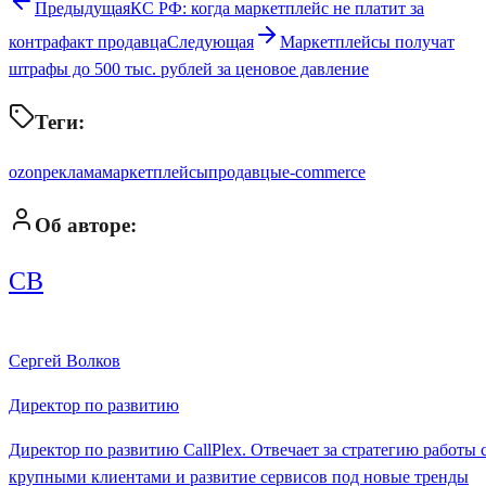
Предыдущая
КС РФ: когда маркетплейс не платит за
контрафакт продавца
Следующая
Маркетплейсы получат
штрафы до 500 тыс. рублей за ценовое давление
Теги:
ozon
реклама
маркетплейсы
продавцы
e-commerce
Об авторе:
СВ
Сергей Волков
Директор по развитию
Директор по развитию CallPlex. Отвечает за стратегию работы 
крупными клиентами и развитие сервисов под новые тренды