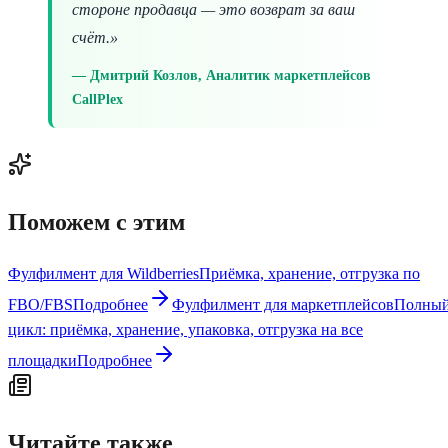
стороне продавца — это возврат за ваш
счёт.»
Дмитрий Козлов, Аналитик маркетплейсов
CallPlex
Поможем с этим
Фулфилмент для Wildberries
Приёмка, хранение, отгрузка по
FBO/FBS
Подробнее
Фулфилмент для маркетплейсов
Полны
цикл: приёмка, хранение, упаковка, отгрузка на все
площадки
Подробнее
Читайте также