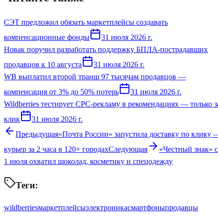
СЭТ предложил обязать маркетплейсы создавать
компенсационные фонды
31 июля 2026 г.
Новак поручил разработать поддержку БПЛА-пострадавших
продавцов к 10 августа
31 июля 2026 г.
WB выплатил второй транш 97 тысячам продавцов —
компенсация от 3% до 50% потерь
31 июля 2026 г.
Wildberries тестирует CPC-рекламу в рекомендациях — только з
клик
31 июля 2026 г.
Предыдущая
«Почта России» запустила доставку по клику 
курьер за 2 часа в 120+ городах
Следующая
«Честный знак» с
1 июля охватил шоколад, косметику и спецодежду
Теги:
wildberries
маркетплейсы
электроника
смартфоны
продавцы