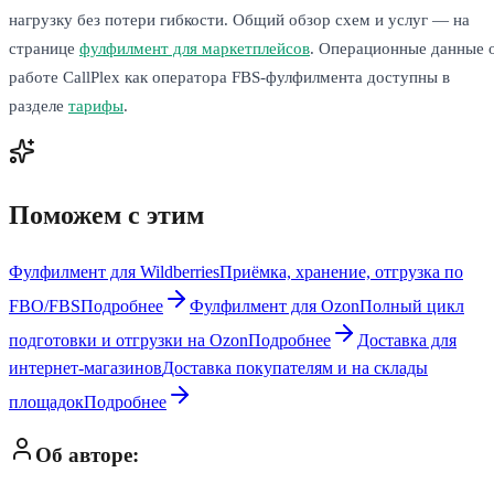
нагрузку без потери гибкости. Общий обзор схем и услуг — на
странице
фулфилмент для маркетплейсов
. Операционные данные 
работе CallPlex как оператора FBS-фулфилмента доступны в
разделе
тарифы
.
Поможем с этим
Фулфилмент для Wildberries
Приёмка, хранение, отгрузка по
FBO/FBS
Подробнее
Фулфилмент для Ozon
Полный цикл
подготовки и отгрузки на Ozon
Подробнее
Доставка для
интернет-магазинов
Доставка покупателям и на склады
площадок
Подробнее
Об авторе: