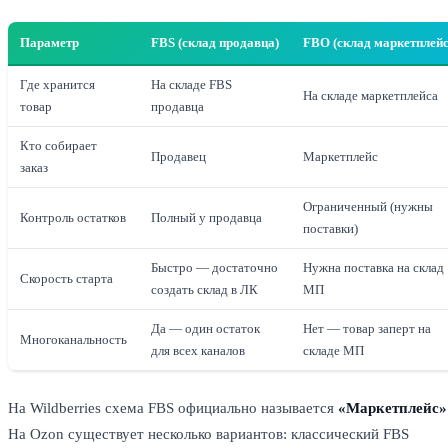
Параметр
FBS (склад продавца)
FBO (склад маркетплейс
Где хранится
На складе FBS
На складе маркетплейса
товар
продавца
Кто собирает
Продавец
Маркетплейс
заказ
Ограниченный (нужны
Контроль остатков
Полный у продавца
поставки)
Быстро — достаточно
Нужна поставка на склад
Скорость старта
создать склад в ЛК
МП
Да — один остаток
Нет — товар заперт на
Многоканальность
для всех каналов
складе МП
На Wildberries схема FBS официально называется
«Маркетплейс»
На Ozon существует несколько вариантов: классический FBS