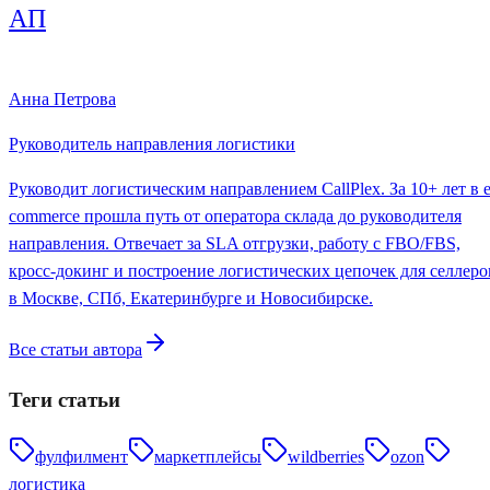
АП
Анна Петрова
Руководитель направления логистики
Руководит логистическим направлением CallPlex. За 10+ лет в e
commerce прошла путь от оператора склада до руководителя
направления. Отвечает за SLA отгрузки, работу с FBO/FBS,
кросс-докинг и построение логистических цепочек для селлеро
в Москве, СПб, Екатеринбурге и Новосибирске.
Все статьи автора
Теги статьи
фулфилмент
маркетплейсы
wildberries
ozon
логистика