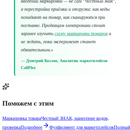
введении маркировки — не сам "Честный знак",
а перестройка приёмки и отгрузки: как коды
попадают на товар, как сканируются при
поставке. Продавцам электроники стоит
заранее изучить
схему маркировки товаров
и
не ждать, пока эксперимент станет
обязательным.»
Дмитрий Козлов, Аналитик маркетплейсов
CallPlex
Поможем с этим
Маркировка товара
Честный ЗНАК, нанесение кодов,
проверка
Подробнее
Фулфилмент для маркетплейсов
Полны