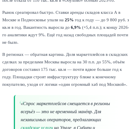
после отказа от 110 тыс. кв.м в «Обухово» осенью 2025-го.
Рынок среагировал быстро. Ставки аренды складов класса А в
Москве и Подмосковье упали на
25%
год к году — до 9 800 руб. 
кв.м в год. Вакантность выросла до
6,9%
(+5,4 п.п.); к концу 2026
го аналитики ждут 9%. Ещё год назад свободных площадей почти
не было.
В регионах — обратная картина. Доля маркетплейсов в складских
сделках за пределами Москвы выросла на 30 п.п. до 55%, объём
договоров составил 175 тыс. кв.м — почти вдвое больше год к
году. Площадки строят инфраструктуру ближе к конечному
покупателю, уходя от логики «один огромный хаб под Москвой».
«Спрос маркетплейсов смещается в регионы
всерьёз — это не временный манёвр. Для
независимых операторов, предлагающих
складские услуги
на Урале, в Сибири и