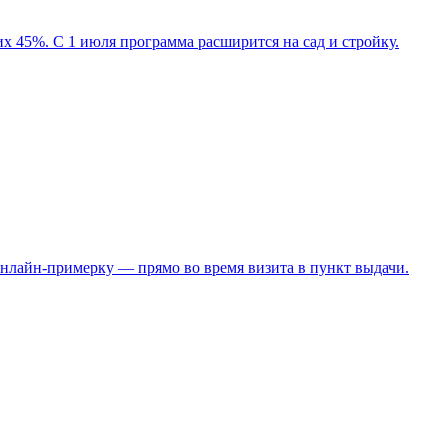
 45%. С 1 июля программа расширится на сад и стройку.
нлайн-примерку — прямо во время визита в пункт выдачи.