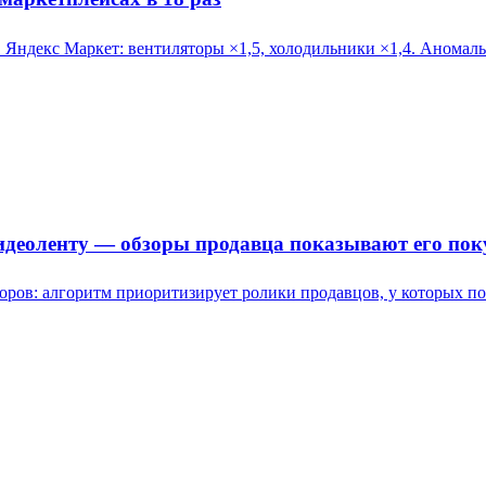
 Яндекс Маркет: вентиляторы ×1,5, холодильники ×1,4. Аномальн
идеоленту — обзоры продавца показывают его по
ров: алгоритм приоритизирует ролики продавцов, у которых по