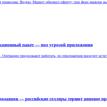
 правилам. Яндекс Маркет обновил оферту: при форс-мажоре вы
нкционный пакет — под угрозой приложения
. Операции продолжают работать, но приложения рискуют исчезну
родавцов — российские селлеры теряют ценовое п