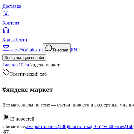
Доставка
Контент
Колл-Центр
sales@callplex.ru
EN
Telegram
Консультация онлайн
Главная
/
Теги
/
яндекс маркет
Тематический хаб
#
яндекс маркет
Все материалы по теме — статьи, новости и экспертные мнения
13
новостей
Связанные:
#
маркетплейсы
(
300
)
#
логистика
(
166
)
#
wildberries
(
160