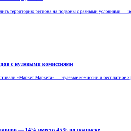
елить территорию региона на подзоны с разными условиями — це
ндов с нулевыми комиссиями
естивали «Маркет Маркета» — нулевые комиссии и бесплатное х
одавцов — 14% вместо 45% по подписке