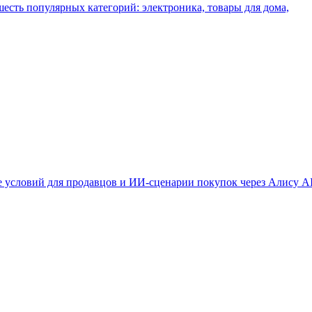
шесть популярных категорий: электроника, товары для дома,
 условий для продавцов и ИИ-сценарии покупок через Алису AI