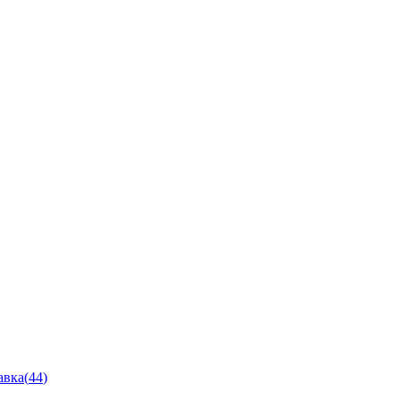
авка
(
44
)