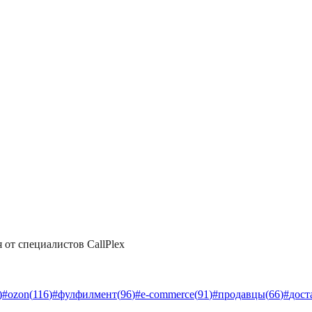
 от специалистов CallPlex
)
#
ozon
(
116
)
#
фулфилмент
(
96
)
#
e-commerce
(
91
)
#
продавцы
(
66
)
#
дост