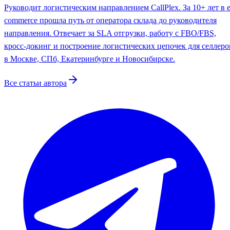
Руководит логистическим направлением CallPlex. За 10+ лет в e
commerce прошла путь от оператора склада до руководителя
направления. Отвечает за SLA отгрузки, работу с FBO/FBS,
кросс-докинг и построение логистических цепочек для селлеро
в Москве, СПб, Екатеринбурге и Новосибирске.
Все статьи автора