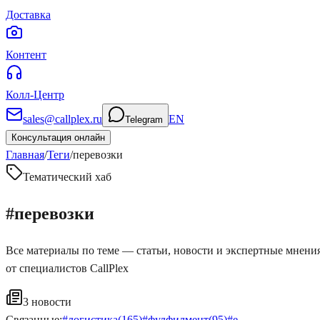
Доставка
Контент
Колл-Центр
sales@callplex.ru
EN
Telegram
Консультация онлайн
Главная
/
Теги
/
перевозки
Тематический хаб
#
перевозки
Все материалы по теме — статьи, новости и экспертные мнени
от специалистов CallPlex
3
новости
Связанные:
#
логистика
(
165
)
#
фулфилмент
(
95
)
#
e-