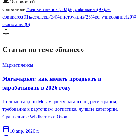
18
новостей
Связанные:
#
маркетплейсы
(
302
)
#
фулфилмент
(
97
)
#
e-
commerce
(
91
)
#
селлеры
(
34
)
#
инструкция
(
25
)
#
регулирование
(
20
)
#
экономика
(
9
)
Статьи по теме «
бизнес
»
Маркетплейсы
Мегамаркет: как начать продавать и
зарабатывать в 2026 году
Полный гайд по Мегамаркету: комиссии, регистрация,
требования к карточкам, логистика, лучшие категории.
Сравнение с Wildberries и Ozon.
10 апр. 2026 г.