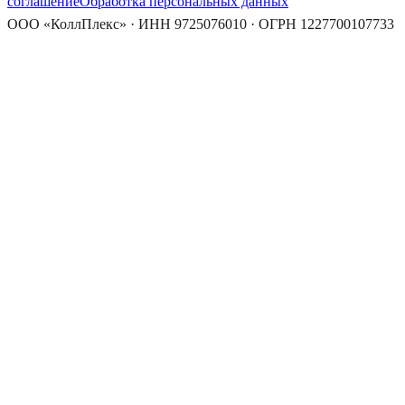
соглашение
Обработка персональных данных
ООО «КоллПлекс» · ИНН 9725076010 · ОГРН 1227700107733