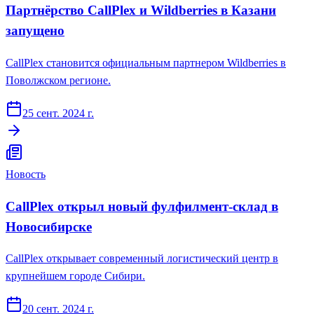
Партнёрство CallPlex и Wildberries в Казани
запущено
CallPlex становится официальным партнером Wildberries в
Поволжском регионе.
25 сент. 2024 г.
Новость
CallPlex открыл новый фулфилмент-склад в
Новосибирске
CallPlex открывает современный логистический центр в
крупнейшем городе Сибири.
20 сент. 2024 г.