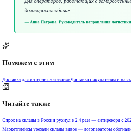
Для операторов, работающих с замороженным
договороспособны.»
Анна Петрова, Руководитель направления логистики 
Поможем с этим
Доставка для интернет-магазинов
Доставка покупателям и на с
Читайте также
Спрос на склады в России рухнул в 2,4 раза — антирекорд с 20
Маркетплейсы урезали склады вдвое — логоператоры обогнал