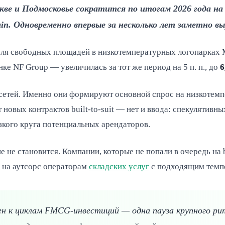
ве и Подмосковье сократится по итогам 2026 года на 
in. Одновременно впервые за несколько лет заметно в
доля свободных площадей в низкотемпературных логопарках
е NF Group — увеличилась за тот же период на 5 п. п., до
6
етей. Именно они формируют основной спрос на низкотемп
вых контрактов built-to-suit — нет и ввода: спекулятивных
кого круга потенциальных арендаторов.
 не становится. Компании, которые не попали в очередь на b
 на аутсорс операторам
складских услуг
с подходящим темп
ен к циклам FMCG-инвестиций — одна пауза крупного ри