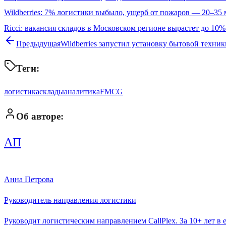
Wildberries: 7% логистики выбыло, ущерб от пожаров — 20–35 
Ricci: вакансия складов в Московском регионе вырастет до 10
Предыдущая
Wildberries запустил установку бытовой техни
Теги:
логистика
склады
аналитика
FMCG
Об авторе:
АП
Анна Петрова
Руководитель направления логистики
Руководит логистическим направлением CallPlex. За 10+ лет в 