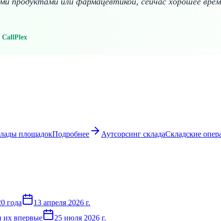
и продуктами или фармацевтикой, сейчас хорошее время
CallPlex
клады площадок
Подробнее
Аутсорсинг склада
Складские опера
20 года
13 апреля 2026 г.
и их впервые
25 июля 2026 г.