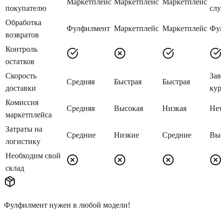
Маркетплейс
Маркетплейс
Маркетплейс
покупателю
сл
Обработка
Фулфилмент
Маркетплейс
Маркетплейс
Фу
возвратов
Контроль
остатков
Скорость
Зав
Средняя
Быстрая
Быстрая
доставки
кур
Комиссия
Средняя
Высокая
Низкая
Не
маркетплейса
Затраты на
Средние
Низкие
Средние
Вы
логистику
Необходим свой
склад
Фулфилмент нужен в любой модели!