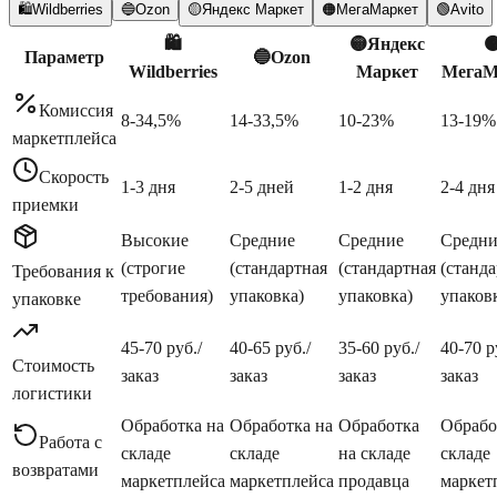
🛍️
Wildberries
🔵
Ozon
🟡
Яндекс Маркет
🟠
МегаМаркет
🟢
Avito
🛍️
🟡
Яндекс

Параметр
🔵
Ozon
Wildberries
Маркет
МегаМ
Комиссия
8-34,5%
14-33,5%
10-23%
13-19%
маркетплейса
Скорость
1-3 дня
2-5 дней
1-2 дня
2-4 дня
приемки
Высокие
Средние
Средние
Средни
(строгие
(стандартная
(стандартная
(станд
Требования к
требования)
упаковка)
упаковка)
упаков
упаковке
45-70 руб./
40-65 руб./
35-60 руб./
40-70 р
Стоимость
заказ
заказ
заказ
заказ
логистики
Обработка на
Обработка на
Обработка
Обрабо
Работа с
складе
складе
на складе
складе
возвратами
маркетплейса
маркетплейса
продавца
маркет