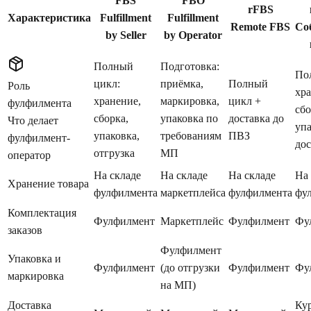
FBS
FBO
rFBS
Характеристика
Fulfillment
Fulfillment
Remote FBS
Со
by Seller
by Operator
Полный
Подготовка:
По
цикл:
приёмка,
Полный
Роль
хра
хранение,
маркировка,
цикл +
фулфилмента
сбо
сборка,
упаковка по
доставка до
Что делает
упа
упаковка,
требованиям
ПВЗ
фулфилмент-
дос
отгрузка
МП
оператор
На складе
На складе
На складе
На 
Хранение товара
фулфилмента
маркетплейса
фулфилмента
фу
Комплектация
Фулфилмент
Маркетплейс
Фулфилмент
Фу
заказов
Фулфилмент
Упаковка и
Фулфилмент
(до отгрузки
Фулфилмент
Фу
маркировка
на МП)
Доставка
Ку