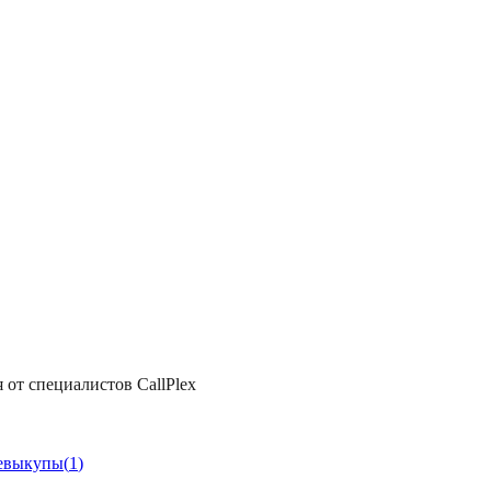
 от специалистов CallPlex
евыкупы
(
1
)