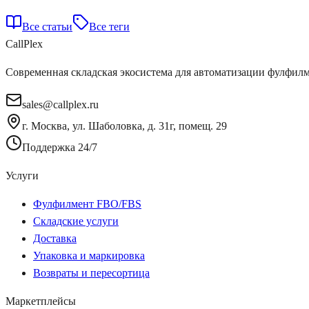
Все статьи
Все теги
Call
Plex
Современная складская экосистема для автоматизации фулфилм
sales@callplex.ru
г. Москва, ул. Шаболовка, д. 31г, помещ. 29
Поддержка 24/7
Услуги
Фулфилмент FBO/FBS
Складские услуги
Доставка
Упаковка и маркировка
Возвраты и пересортица
Маркетплейсы