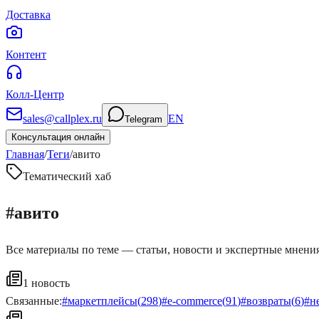
Доставка
Контент
Колл-Центр
sales@callplex.ru
EN
Telegram
Консультация онлайн
Главная
/
Теги
/
авито
Тематический хаб
#
авито
Все материалы по теме — статьи, новости и экспертные мнения
1
новость
Связанные:
#
маркетплейсы
(
298
)
#
e-commerce
(
91
)
#
возвраты
(
6
)
#
н