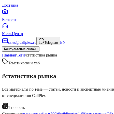
Доставка
Контент
Колл-Центр
sales@callplex.ru
EN
Telegram
Консультация онлайн
Главная
/
Теги
/
статистика рынка
Тематический хаб
#
статистика рынка
Все материалы по теме — статьи, новости и экспертные мнени
от специалистов CallPlex
1
новость
Связанные:
#
маркетплейсы
(
300
)
#
wildberries
(
160
)
#
аналитика
(
26
)