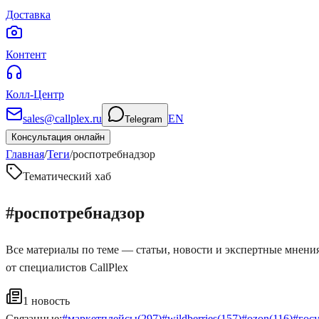
Доставка
Контент
Колл-Центр
sales@callplex.ru
EN
Telegram
Консультация онлайн
Главная
/
Теги
/
роспотребнадзор
Тематический хаб
#
роспотребнадзор
Все материалы по теме — статьи, новости и экспертные мнени
от специалистов CallPlex
1
новость
Связанные:
#
маркетплейсы
(
297
)
#
wildberries
(
157
)
#
ozon
(
116
)
#
гос