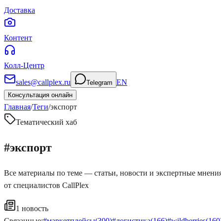
Доставка
Контент
Колл-Центр
sales@callplex.ru
EN
Telegram
Консультация онлайн
Главная
/
Теги
/
экспорт
Тематический хаб
#
экспорт
Все материалы по теме — статьи, новости и экспертные мнени
от специалистов CallPlex
1
новость
Связанные:
#
маркетплейсы
(
300
)
#
логистика
(
166
)
#
wildberries
(
160