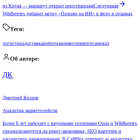
из Китая — маршрут открыт иностранцам
Следующая
Wildberries добавит метку «Похоже на ИИ» к фото в отзывах
Теги:
логистика
доставка
роботизация
ecommerce
самокат
Об авторе:
ДК
Дмитрий Козлов
Аналитик маркетплейсов
Более 8 лет работает с крупными селлерами Ozon и Wildberries,
специализируется на юнит-экономике, SEO карточек и
алгоритмах ранжирования. В CallPlex отвечает за аналитику