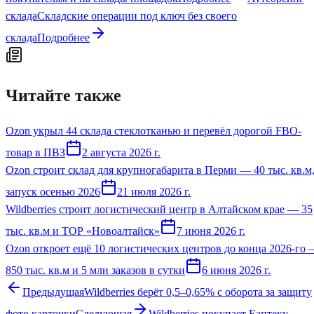
склада
Складские операции под ключ без своего
склада
Подробнее
Читайте также
Ozon укрыл 44 склада стеклотканью и перевёл дорогой FBO-
товар в ПВЗ
2 августа 2026 г.
Ozon строит склад для крупногабарита в Перми — 40 тыс. кв.м
запуск осенью 2026
21 июля 2026 г.
Wildberries строит логистический центр в Алтайском крае — 35
тыс. кв.м и ТОР «Новоалтайск»
7 июня 2026 г.
Ozon откроет ещё 10 логистических центров до конца 2026-го
850 тыс. кв.м и 5 млн заказов в сутки
6 июня 2026 г.
Предыдущая
Wildberries берёт 0,5–0,65% с оборота за защиту
фото карточки
Следующая
Wildberries покупает Еаптеку —