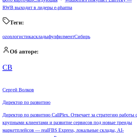
RWB выходит в лидеры e-pharma
Теги:
ozon
логистика
склады
фулфилмент
Сибирь
Об авторе:
СВ
Сергей Волков
Директор по развитию
Директор по развитию CallPlex. Отвечает за стратегию работы 
крупными клиентами и развитие сервисов под новые тренды
маркетплейсов — realFBS Express, локальные склады, AI-