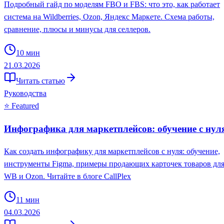
Подробный гайд по моделям FBO и FBS: что это, как работает
система на Wildberries, Ozon, Яндекс Маркете. Схема работы,
сравнение, плюсы и минусы для селлеров.
10
мин
21.03.2026
Читать статью
Руководства
⭐ Featured
Инфографика для маркетплейсов: обучение с нул
Как создать инфографику для маркетплейсов с нуля: обучение,
инструменты Figma, примеры продающих карточек товаров дл
WB и Ozon. Читайте в блоге CallPlex
11
мин
04.03.2026