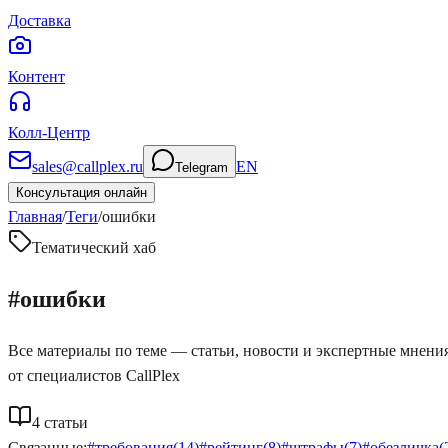
Доставка
Контент
Колл-Центр
sales@callplex.ru
EN
Telegram
Консультация онлайн
Главная
/
Теги
/
ошибки
Тематический хаб
#
ошибки
Все материалы по теме — статьи, новости и экспертные мнени
от специалистов CallPlex
4
статьи
Связанные:
#
требования
(
14
)
#
рейтинг
(
8
)
#
штрафы
(
7
)
#
обезличка
(