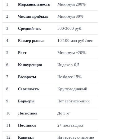
1
Маржинальность
Минимум 200%
2
Чистая прибыль
Минимум 30%
3
Средний чек
500-3000 руб.
4
Размер рынка
10-100 млн руб./мес
5
Рост
Минимум +20%
6
Конкуренция
Индекс < 0,5
7
Возвраты
Не более 15%
8
Сезонность
Круглогодичный
9
Барьеры
Нет сертификации
10
Логистика
До 5 кг
11
Поставки
2+ поставщика
12
Капитал
На тестовую партию