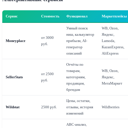
Сервис
Стоимость
Функционал
Маркетплейсы
Умный поиск
WB, Ozon,
ниш, калькулятор
Яндекс,
от 3000
Moneyplace
прибыли, AI-
Lamoda,
руб.
генератор
KazanExpress,
описаний
AliExpress
Отчёты по
товарам,
WB, Ozon,
от 2500
SellerStats
категориям,
Яндекс,
руб.
продавцам,
МегаМаркет
брендам
Цены, остатки,
Wildstat
2500 руб.
отзывы, история
Wildberries
изменений
ABC-анализ,