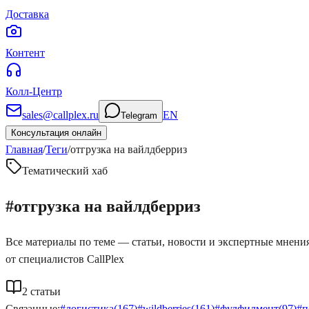
Доставка
Контент
Колл-Центр
sales@callplex.ru
EN
Telegram
Консультация онлайн
Главная
/
Теги
/
отгрузка на вайлдберриз
Тематический хаб
#
отгрузка на вайлдберриз
Все материалы по теме — статьи, новости и экспертные мнени
от специалистов CallPlex
2
статьи
Связанные:
#
логистика
(
167
)
#
wildberries
(
161
)
#
фулфилмент
(
97
)
#
п