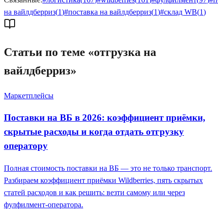
на вайлдберриз
(
1
)
#
поставка на вайлдберриз
(
1
)
#
склад WB
(
1
)
Статьи по теме «
отгрузка на
вайлдберриз
»
Маркетплейсы
Поставки на ВБ в 2026: коэффициент приёмки,
скрытые расходы и когда отдать отгрузку
оператору
Полная стоимость поставки на ВБ — это не только транспорт.
Разбираем коэффициент приёмки Wildberries, пять скрытых
статей расходов и как решить: везти самому или через
фулфилмент-оператора.