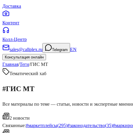
Доставка
Контент
Колл-Центр
sales@callplex.ru
EN
Telegram
Консультация онлайн
Главная
/
Теги
/
ГИС МТ
Тематический хаб
#
ГИС МТ
Все материалы по теме — статьи, новости и экспертные мнения
2
новости
Связанные:
#
маркетплейсы
(
295
)
#
законодательство
(
35
)
#
маркиро