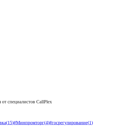
 от специалистов CallPlex
вка
(
15
)
#
Минпромторг
(
4
)
#
госрегулирование
(
1
)