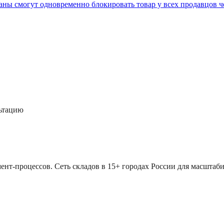
ганы смогут одновременно блокировать товар у всех продавцов 
льтацию
ент-процессов. Сеть складов в 15+ городах России для масштаби