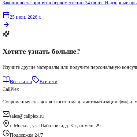
Законопроект принят в первом чтении 24 июня. Надзорные ор
25 июн. 2026 г.
Хотите узнать больше?
Изучите другие материалы или получите персональную консу
Все статьи
Все теги
Call
Plex
Современная складская экосистема для автоматизации фулфилм
sales@callplex.ru
г. Москва, ул. Шаболовка, д. 31г, помещ. 29
Поддержка 24/7