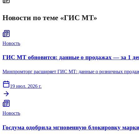
Новости по теме «
ГИС МТ
»
Новость
ГИС МТ обновится: данные о продажах — за 1 ден
Минпромторг расширяет ГИС МТ: данные о розничных продажах 
19 июл. 2026 г.
Новость
Госдума одобрила мгновенную блокировку марки