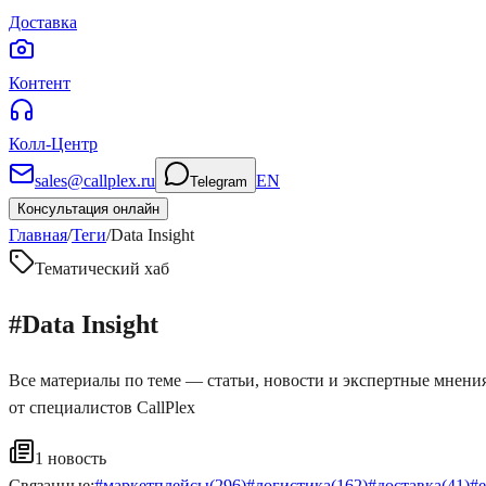
Доставка
Контент
Колл-Центр
sales@callplex.ru
EN
Telegram
Консультация онлайн
Главная
/
Теги
/
Data Insight
Тематический хаб
#
Data Insight
Все материалы по теме — статьи, новости и экспертные мнени
от специалистов CallPlex
1
новость
Связанные:
#
маркетплейсы
(
296
)
#
логистика
(
162
)
#
доставка
(
41
)
#