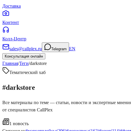
Доставка
Контент
Колл-Центр
sales@callplex.ru
EN
Telegram
Консультация онлайн
Главная
/
Теги
/
darkstore
Тематический хаб
#
darkstore
Все материалы по теме — статьи, новости и экспертные мнени
от специалистов CallPlex
1
новость
Связанные:
#
маркетплейсы
(
296
)
#
логистика
(
162
)
#
ozon
(
114
)
#
фар