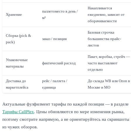
Накапливается
паллетоместо в день /
Хранение
ежедневно, зависит от
м³
оборачиваемости
Базовая строчка
Сборка (pick &
заказ / позиция
большинства прайс-
pack)
листов
Пакет, коробка, стрейч —
Упаковочные
фактический расход
часто выставляют
материалы
отдельно
Доставка до
рейс / паллета /
До склада WB или Ozon в
маркетплейса
единица
Москве и МО
Актуальные фулфилмент тарифы по каждой позиции — в разделе
Тарифы CallPlex
. Цены обновляются по мере изменения рынка,
поэтому смотрите напрямую, а не ориентируйтесь на скриншоты
из чужих обзоров.