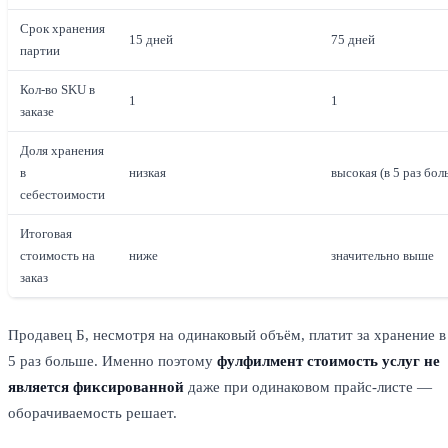
Срок хранения
15 дней
75 дней
партии
Кол-во SKU в
1
1
заказе
Доля хранения
в
низкая
высокая (в 5 раз бол
себестоимости
Итоговая
стоимость на
ниже
значительно выше
заказ
Продавец Б, несмотря на одинаковый объём, платит за хранение в
5 раз больше. Именно поэтому
фулфилмент стоимость услуг не
является фиксированной
даже при одинаковом прайс-листе —
оборачиваемость решает.