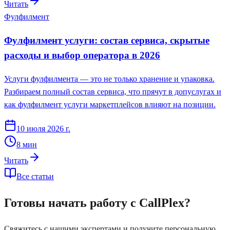
Читать
Фулфилмент
Фулфилмент услуги: состав сервиса, скрытые
расходы и выбор оператора в 2026
Услуги фулфилмента — это не только хранение и упаковка.
Разбираем полный состав сервиса, что прячут в допуслугах и
как фулфилмент услуги маркетплейсов влияют на позиции.
10 июля 2026 г.
8
мин
Читать
Все статьи
Готовы начать работу с CallPlex?
Свяжитесь с нашими экспертами и получите персональную