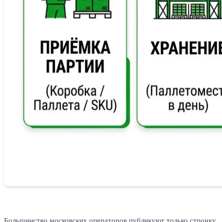
Большинство московских операторов публикуют только строчку