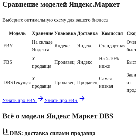
Сравнение моделей Яндекс.Маркет
Выберите оптимальную схему для вашего бизнеса
Модель
Хранение
Упаковка
Доставка
Комиссия
Ско
На складе
Оче
FBY
Яндекс
Яндекс
Стандартная
Яндекса
быс
У
На 5-10%
FBS
Продавец
Яндекс
Быс
продавца
ниже
Зав
У
Самая
DBS
Текущая
Продавец
Продавец
от
продавца
низкая
про
Узнать про FBY
Узнать про FBS
Всё о модели
Яндекс Маркет DBS
DBS: доставка силами продавца