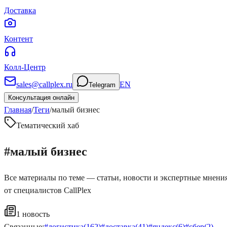
Доставка
Контент
Колл-Центр
sales@callplex.ru
EN
Telegram
Консультация онлайн
Главная
/
Теги
/
малый бизнес
Тематический хаб
#
малый бизнес
Все материалы по теме — статьи, новости и экспертные мнени
от специалистов CallPlex
1
новость
Связанные:
#
логистика
(
162
)
#
доставка
(
41
)
#
яндекс
(
6
)
#
сбер
(
2
)