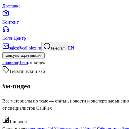
Доставка
Контент
Колл-Центр
sales@callplex.ru
EN
Telegram
Консультация онлайн
Главная
/
Теги
/
м-видео
Тематический хаб
#
м-видео
Все материалы по теме — статьи, новости и экспертные мнени
от специалистов CallPlex
1
новость
Связанные:
#
логистика
(
162
)
#
доставка
(
41
)
#
пвз
(
10
)
#
крупногабар