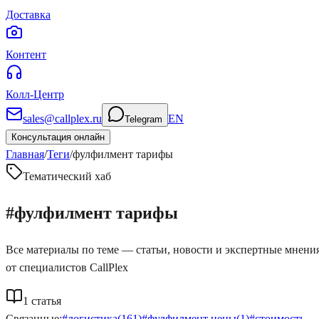
Доставка
Контент
Колл-Центр
sales@callplex.ru
EN
Telegram
Консультация онлайн
Главная
/
Теги
/
фулфилмент тарифы
Тематический хаб
#
фулфилмент тарифы
Все материалы по теме — статьи, новости и экспертные мнени
от специалистов CallPlex
1
статья
Связанные:
#
логистика
(
161
)
#
фулфилмент цены
(
1
)
#
стоимость