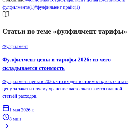
фулфилмента
(
1
)
#
фулфилмент прайс
(
1
)
Статьи по теме «
фулфилмент тарифы
»
Фулфилмент
Фулфилмент цены и тарифы 2026: из чего
складывается стоимость
Фулфилмент цены в 2026: что входит в стоимость, как считать
цену за заказ и почему хранение часто оказывается главной
статьёй расходов.
1 мая 2026 г.
8
мин