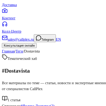
Доставка
Контент
Колл-Центр
sales@callplex.ru
EN
Telegram
Консультация онлайн
Главная
/
Теги
/
Dostavista
Тематический хаб
#
Dostavista
Все материалы по теме — статьи, новости и экспертные мнени
от специалистов CallPlex
1
статья
Связанные:
#
Яндекс Доставка
(
2
)