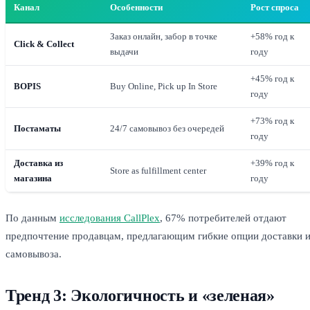
Канал
Особенности
Рост спроса
Заказ онлайн, забор в точке
+58% год к
Click & Collect
выдачи
году
+45% год к
BOPIS
Buy Online, Pick up In Store
году
+73% год к
Постаматы
24/7 самовывоз без очередей
году
Доставка из
+39% год к
Store as fulfillment center
магазина
году
По данным
исследования CallPlex
, 67% потребителей отдают
предпочтение продавцам, предлагающим гибкие опции доставки 
самовывоза.
Тренд 3: Экологичность и «зеленая»