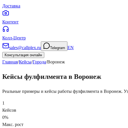
Доставка
Контент
Колл-Центр
sales@callplex.ru
EN
Telegram
Консультация онлайн
Главная
/
Кейсы
/
Города
/
Воронеж
Кейсы фулфилмента в Воронеж
Реальные примеры и кейсы работы фулфилмента в Воронеж. Уз
1
Кейсов
0
%
Макс. рост