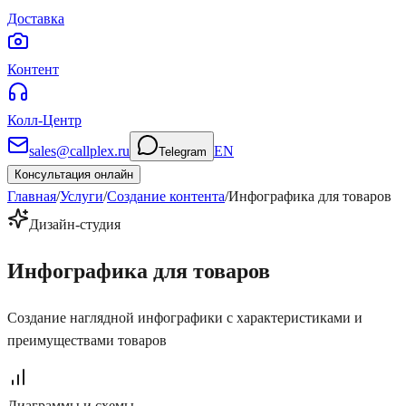
Доставка
Контент
Колл-Центр
sales@callplex.ru
EN
Telegram
Консультация онлайн
Главная
/
Услуги
/
Создание контента
/
Инфографика для товаров
Дизайн-студия
Инфографика
для товаров
Создание наглядной инфографики с характеристиками и
преимуществами товаров
Диаграммы и схемы